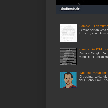
Gambar Cillian Murph
Setelah sekian lama 
lama saya buat baru se
Gambar DWAYNE JOHN
Dwayne Douglas Johns
yang memerankan kara
Typography Superman 
Di postigan terdahul
versi Henry Cavill. A