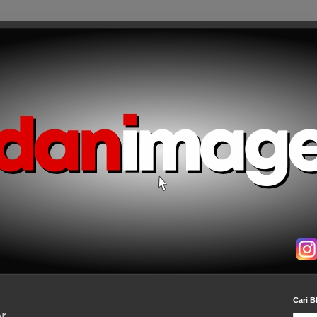
Cari B
r