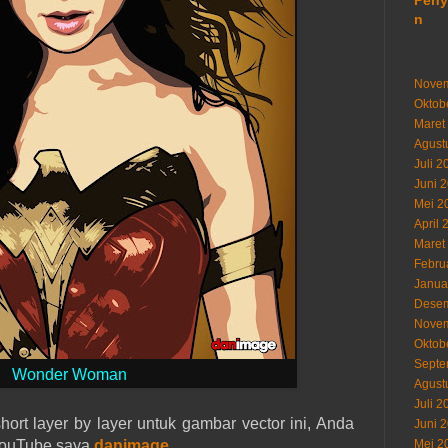
Peny
n
Novem
Oktob
Maret
Agust
Juli 2
Juni 
Mei 2
April 
Maret
Febru
Janua
Desem
Novem
Oktob
Septe
Wonder Woman
Agust
Juli 2
rt layer by layer untuk gambar vector ini, Anda
Juni 
YouTube saya
danimage
.
Mei 2