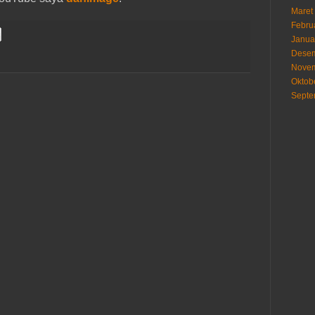
Maret
Febru
Janua
Desem
Novem
Oktob
Septe