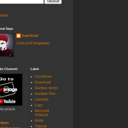
randa
nai Saya
Dani Krist
Lihat profil lengkapku
be Channel:
Label
CorelDraw
Download
Gambar Vector
Karakter Film
Lanmark
Logo
the picture
Microsoft
Notepad
Mobil
rkan
Tutorial