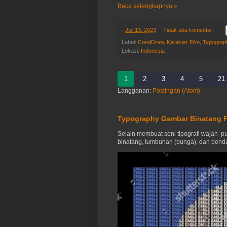
Baca selengkapnya »
-
Juli 13, 2023
Tidak ada komentar:
Label:
CorelDraw
,
Karakter Film
,
Typograp
Lokasi:
Indonesia
1
2
3
4
5
21
Langganan:
Postingan (Atom)
Typography Gambar Binatang F
Selain membuat seni tipografi wajah pub
binatang, tumbuhan (bunga), dan benda-