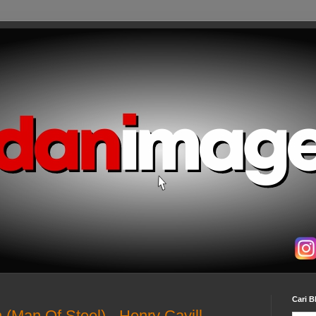
Cari B
Man Of Steel) - Henry Cavill