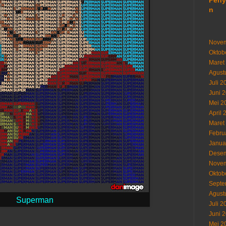
Peny
n
Novem
Oktob
Maret
Agust
Juli 2
Juni 
Mei 2
April 
Maret
Febru
Janua
Desem
Novem
Oktob
Septe
Agust
Superman
Juli 2
Juni 
Mei 2