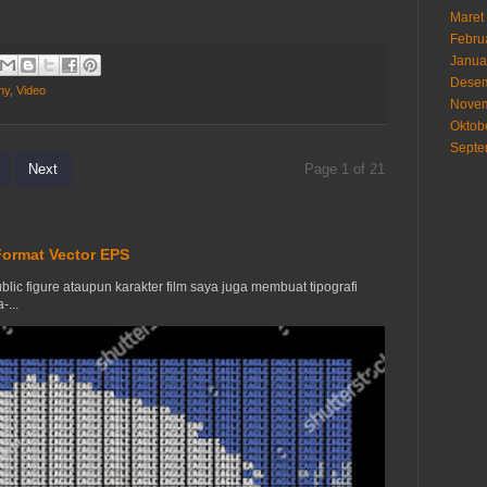
Maret
Febru
Janua
Desem
hy
,
Video
Novem
Oktob
Septe
Next
Page 1 of 21
ormat Vector EPS
lic figure ataupun karakter film saya juga membuat tipografi
...