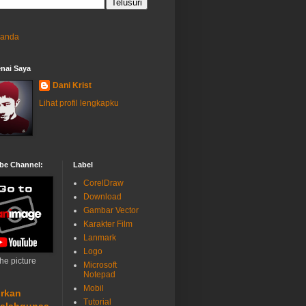
randa
nai Saya
Dani Krist
Lihat profil lengkapku
be Channel:
Label
CorelDraw
Download
Gambar Vector
Karakter Film
Lanmark
Logo
the picture
Microsoft
Notepad
Mobil
rkan
Tutorial