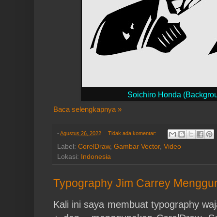
Soichiro Honda (Backgro
Baca selengkapnya »
-
Agustus 26, 2022
Tidak ada komentar:
Label:
CorelDraw
,
Gambar Vector
,
Video
Lokasi:
Indonesia
Typography Jim Carrey Menggun
Kali ini saya membuat typography wa