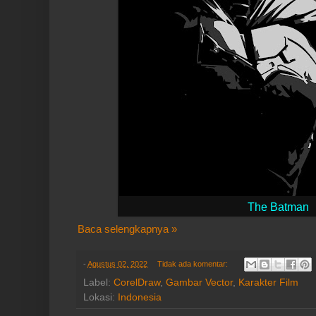
The Batman
Baca selengkapnya »
-
Agustus 02, 2022
Tidak ada komentar:
Label:
CorelDraw
,
Gambar Vector
,
Karakter Film
Lokasi:
Indonesia