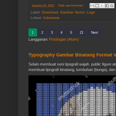
-
Agustus 01, 2022
Tidak ada komentar:
Label:
Download
,
Gambar Vector
,
Logo
Lokasi:
Indonesia
1
2
3
4
5
21
Next
Langganan:
Postingan (Atom)
Typography Gambar Binatang Format V
Selain membuat seni tipografi wajah public figure a
membuat tipografi binatang, tumbuhan (bunga), dan 