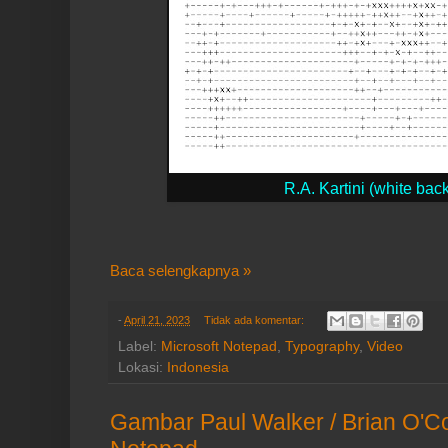
R.A. Kartini (white ba
Baca selengkapnya »
-
April 21, 2023
Tidak ada komentar:
Label:
Microsoft Notepad
,
Typography
,
Video
Lokasi:
Indonesia
Gambar Paul Walker / Brian O'Co