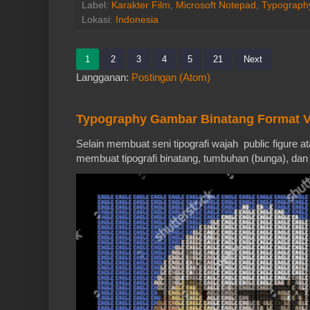
Label:
Karakter Film
,
Microsoft Notepad
,
Typograph
Lokasi:
Indonesia
1
2
3
4
5
21
Next
Langganan:
Postingan (Atom)
Typography Gambar Binatang Format V
Selain membuat seni tipografi wajah public figure a
membuat tipografi binatang, tumbuhan (bunga), dan 