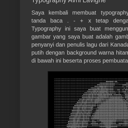
Saya kembali membuat typograp
tanda baca . - + x tetap denga
Typography ini saya buat mengguna
gambar yang saya buat adalah gamba
penyanyi dan penulis lagu dari Kanad
putih dengan background warna hitam.
di bawah ini beserta proses pembuat