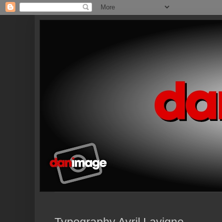
Typography Avril Lavigne