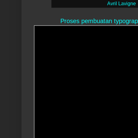
Avril Lavigne
Proses pembuatan typograph